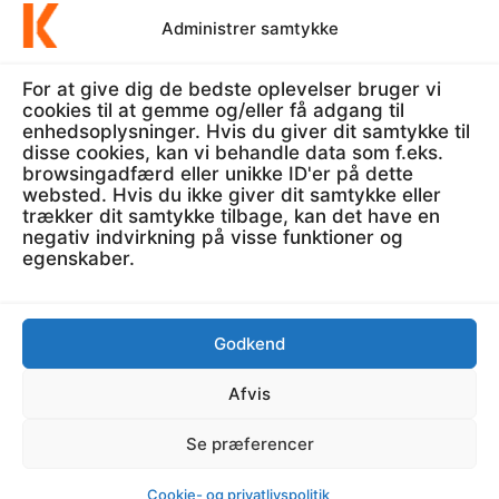
Kost
6
Administrer samtykke
For at give dig de bedste oplevelser bruger vi
cookies til at gemme og/eller få adgang til
enhedsoplysninger. Hvis du giver dit samtykke til
disse cookies, kan vi behandle data som f.eks.
browsingadfærd eller unikke ID'er på dette
Vi har fokus på at forbedre din kondi, sundhed og
websted. Hvis du ikke giver dit samtykke eller
kost. Læs hvordan du kan forbedre din livsstil og få
trækker dit samtykke tilbage, kan det have en
negativ indvirkning på visse funktioner og
en sundere dig. Du kan læse mere
om os her
, og du
egenskaber.
kan
kontakte os her
. Du kan læse om vores
Cookie-
og privatlivspolitik her
.
Godkend
KONDITION.DK
Afvis
kontakt@kondition.dk
Se præferencer
Sundkrogsgade 5 2100 København Ø
Cookie- og privatlivspolitik