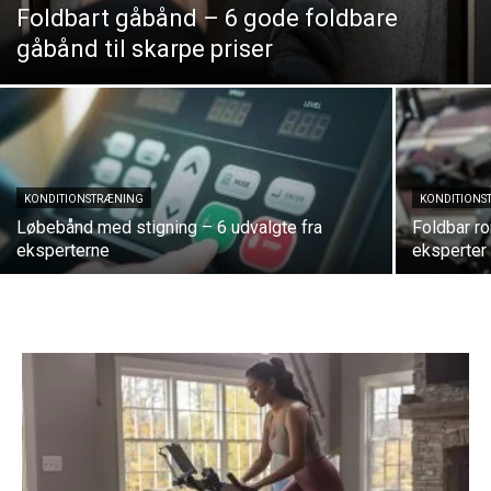
Foldbart gåbånd – 6 gode foldbare
gåbånd til skarpe priser
KONDITIONSTRÆNING
KONDITIONS
Løbebånd med stigning – 6 udvalgte fra
Foldbar r
eksperterne
eksperter