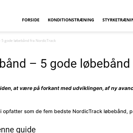
ition.dk
FORSIDE
KONDITIONSTRÆNING
STYRKETRÆNI
 5 gode løbebånd fra NordicTrack
bånd – 5 gode løbebånd 
iden, at være på forkant med udviklingen, af ny avan
i opfatter som de fem bedste NordicTrack løbebånd, p
enne guide