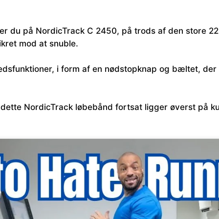
er du på NordicTrack C 2450, på trods af den store 2
ikret mod at snuble.
dsfunktioner, i form af en nødstopknap og bæltet, der 
t dette NordicTrack løbebånd fortsat ligger øverst på ku