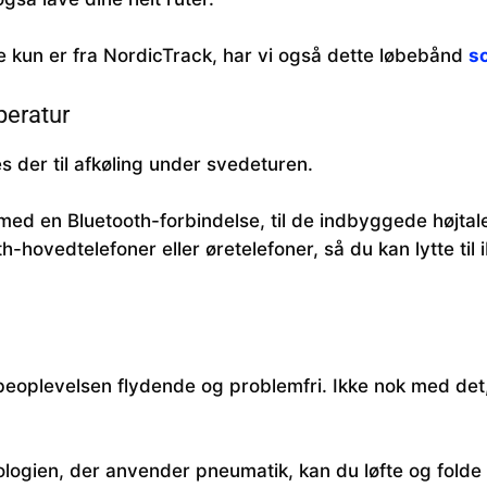
ke kun er fra NordicTrack, har vi også dette løbebånd
so
peratur
s der til afkøling under svedeturen.
ed en Bluetooth-forbindelse, til de indbyggede højtal
th-hovedtelefoner eller øretelefoner, så du kan lytte til 
øbeoplevelsen flydende og problemfri. Ikke nok med det,
logien, der anvender pneumatik, kan du løfte og folde