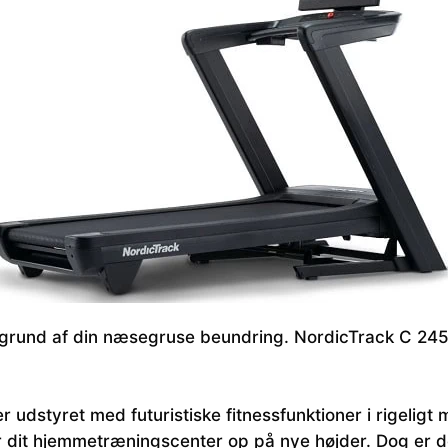
å grund af din næsegruse beundring. NordicTrack C 24
dstyret med futuristiske fitnessfunktioner i rigeligt 
r dit hjemmetræningscenter op på nye højder. Dog er d