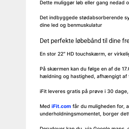
Dette muliggør løb eller gang nedad 
Det indbyggede stødabsorberende syst
dine led og benmuskulatur
Det perfekte løbebånd til dine fr
En stor 22″ HD touchskærm, er virke
På skærmen kan du følge en af de 17.
hældning og hastighed, afhængigt af
iFit leveres gratis på prøve i 30 dage
Med
iFit.com
får du muligheden for, a
underholdningsmomentet, borger dette
Derudover kan du, via Google maps, og