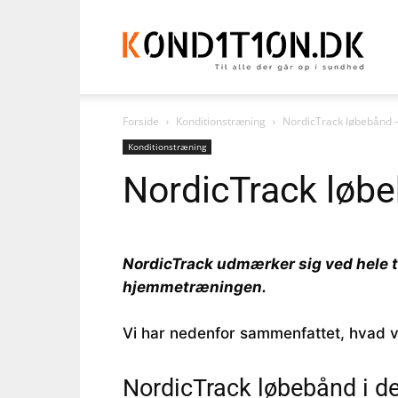
Kond
Forside
Konditionstræning
NordicTrack løbebånd –
Konditionstræning
NordicTrack løbe
NordicTrack udmærker sig ved hele t
hjemmetræningen.
Vi har nedenfor sammenfattet, hvad v
NordicTrack løbebånd i d