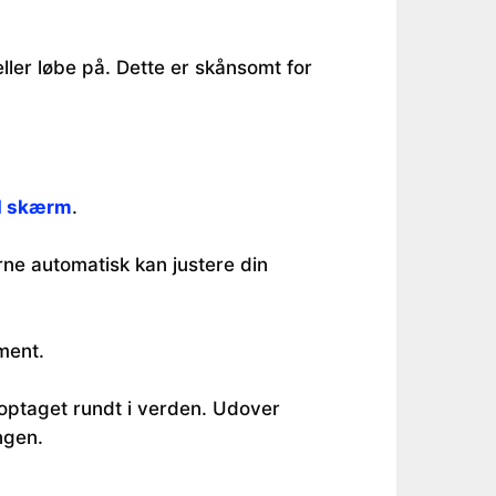
er løbe på. Dette er skånsomt for
d skærm
.
ne automatisk kan justere din
ment.
 optaget rundt i verden. Udover
ngen.