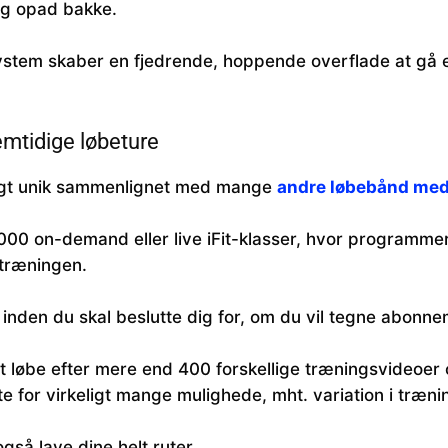
og opad bakke.
em skaber en fjedrende, hoppende overflade at gå ell
emtidige løbeture
ligt unik sammenlignet med mange
andre løbebånd me
000 on-demand eller live iFit-klasser, hvor programmer
 træningen.
, inden du skal beslutte dig for, om du vil tegne abonne
t løbe efter mere end 400 forskellige træningsvideoer
 for virkeligt mange mulighede, mht. variation i træni
så lave dine helt ruter.