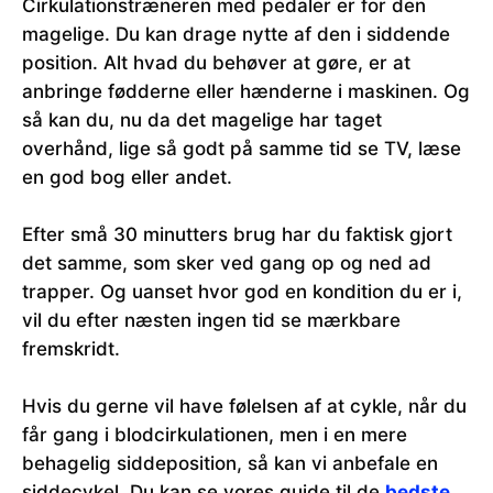
Cirkulationstræneren med pedaler er for den
magelige. Du kan drage nytte af den i siddende
position. Alt hvad du behøver at gøre, er at
anbringe fødderne eller hænderne i maskinen. Og
så kan du, nu da det magelige har taget
overhånd, lige så godt på samme tid se TV, læse
en god bog eller andet.
Efter små 30 minutters brug har du faktisk gjort
det samme, som sker ved gang op og ned ad
trapper. Og uanset hvor god en kondition du er i,
vil du efter næsten ingen tid se mærkbare
fremskridt.
Hvis du gerne vil have følelsen af at cykle, når du
får gang i blodcirkulationen, men i en mere
behagelig siddeposition, så kan vi anbefale en
siddecykel. Du kan se vores guide til de
bedste