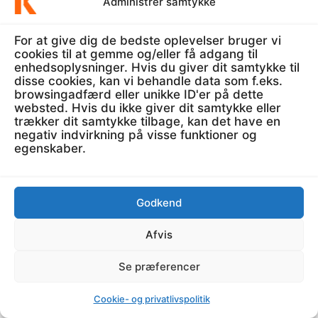
Administrer samtykke
Vi har kigget nærmere på nogle af de bedste og
meste populære cirkulationstrænere i Danmark.
For at give dig de bedste oplevelser bruger vi
cookies til at gemme og/eller få adgang til
Ud fra parametre såsom, kvalitet,
enhedsoplysninger. Hvis du giver dit samtykke til
brugeroplevelse, funktioner samt pris har vi
disse cookies, kan vi behandle data som f.eks.
browsingadfærd eller unikke ID'er på dette
fundet frem til den bedste cirkulationstræner
websted. Hvis du ikke giver dit samtykke eller
efter vores mening, nemlig WeightWorld
trækker dit samtykke tilbage, kan det have en
cirkulationstræner.
negativ indvirkning på visse funktioner og
egenskaber.
Hvilken cirkulationstræner er bedst til
prisen?
Godkend
Udover at have fundet den bedste
Afvis
cirkulationstræner, så har vi også kigget
nærmere på hvilken der er den bedste
Se præferencer
cirkulationstræner til prisen. Her har vi med en
billigere cirkulationstræner at gøre, uden at den
Cookie- og privatlivspolitik
går ned på de basale funktioner. Vinderen af