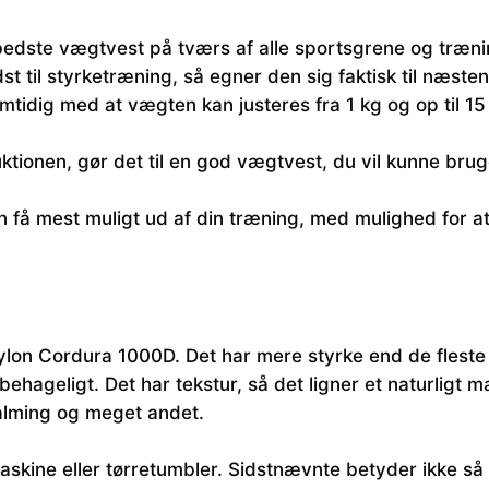
 bedste vægtvest på tværs af alle sportsgrene og træn
st til styrketræning, så egner den sig faktisk til næste
samtidig med at vægten kan justeres fra 1 kg og op til 15
uktionen, gør det til en god vægtvest, du vil kunne bru
an få mest muligt ud af din træning, med mulighed for a
ylon Cordura 1000D. Det har mere styrke end de fleste
hageligt. Det har tekstur, så det ligner et naturligt mat
falming og meget andet.
askine eller tørretumbler. Sidstnævnte betyder ikke så