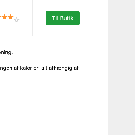
Til Butik
æning.
en af kalorier, alt afhængig af