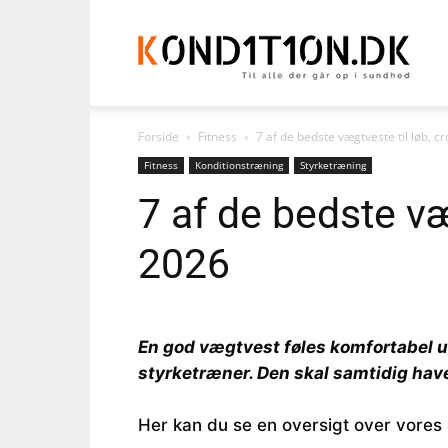
Kond
Forside
Fitness
7 af de bedste vægtveste til løb, c
Fitness
Konditionstræning
Styrketræning
7 af de bedste væ
2026
En god vægtvest føles komfortabel un
styrketræner. Den skal samtidig have
Her kan du se en oversigt over vores