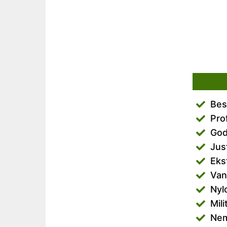
Bes
Pro
God
Jus
Eks
Van
Nyl
Mil
Nem