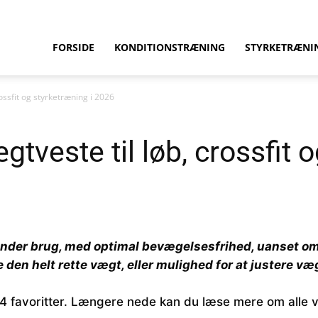
ition.dk
FORSIDE
KONDITIONSTRÆNING
STYRKETRÆNI
rossfit og styrketræning i 2026
gtveste til løb, crossfit 
der brug, med optimal bevægelsesfrihed, uanset om du
 den helt rette vægt, eller mulighed for at justere væ
 4 favoritter. Længere nede kan du læse mere om alle 