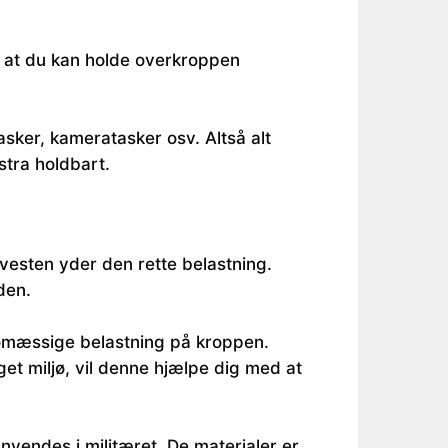
t at du kan holde overkroppen
asker, kameratasker osv. Altså alt
stra holdbart.
vesten yder den rette belastning.
den.
lomæssige belastning på kroppen.
get miljø, vil denne hjælpe dig med at
nvendes i militæret. De materialer er