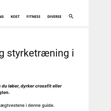
NG
KOST
FITNESS
DIVERSE
og styrketræning i
 løber, dyrker crossfit eller
gten.
vægtvestene i denne guide.