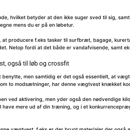
e, hvilket betyder at den ikke suger sved til sig, sam
 regne mens du er på en løbetur.
, at producere f.eks tasker til surfbræt, bagage, kurert
ldet. Netop fordi at det både er vandafvisende, samt ek
, også til løb og crossfit
benytte, men samtidig er det også essentielt, at vægt
 som to modsætninger, har denne vægtvest knækket ko
ppen ved aktivering, men yder også den nødvendige ki
il have mere ud af din træning, og i et konkurrencepræ
enne vægtvest, f.eks er der brugt materialer der også a