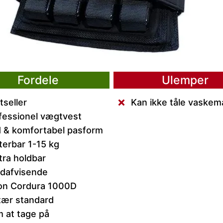
Fordele
Ulemper
tseller
Kan ikke tåle vaskem
fessionel vægtvest
 & komfortabel pasform
terbar 1-15 kg
tra holdbar
dafvisende
on Cordura 1000D
itær standard
 at tage på